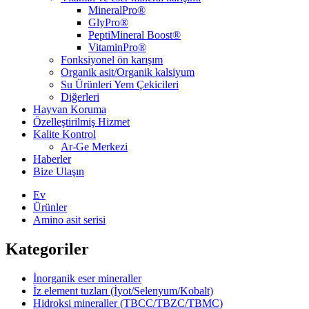
MineralPro®
GlyPro®
PeptiMineral Boost®
VitaminPro®
Fonksiyonel ön karışım
Organik asit/Organik kalsiyum
Su Ürünleri Yem Çekicileri
Diğerleri
Hayvan Koruma
Özelleştirilmiş Hizmet
Kalite Kontrol
Ar-Ge Merkezi
Haberler
Bize Ulaşın
Ev
Ürünler
Amino asit serisi
Kategoriler
İnorganik eser mineraller
İz element tuzları (İyot/Selenyum/Kobalt)
Hidroksi mineraller (TBCC/TBZC/TBMC)