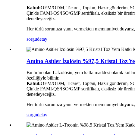
Kabul:
OEM/ODM, Ticaret, Toptan, Hazır gönderim, SGS 
Çin'de FAMI-QS/ISO/GMP sertifikalı, eksiksiz bir üretim 
denetleyeceğiz.
Her türlü sorunuza yanıt vermekten memnuniyet duyarız, lü
sorgu
detay
Amino Asitler İzolösin %97,5 Kristal Toz 
Bu ürün olan L-İzolösin, yem katkı maddesi olarak kullanı
özelliğiyle bilinir.
Kabul:
OEM/ODM, Ticaret, Toptan, Hazır gönderim, SGS 
Çin'de FAMI-QS/ISO/GMP sertifikalı, eksiksiz bir üretim 
denetleyeceğiz.
Her türlü sorunuza yanıt vermekten memnuniyet duyarız, lü
sorgu
detay