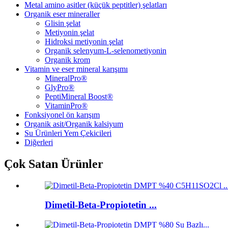
Metal amino asitler (küçük peptitler) şelatları
Organik eser mineraller
Glisin şelat
Metiyonin şelat
Hidroksi metiyonin şelat
Organik selenyum-L-selenometiyonin
Organik krom
Vitamin ve eser mineral karışımı
MineralPro®
GlyPro®
PeptiMineral Boost®
VitaminPro®
Fonksiyonel ön karışım
Organik asit/Organik kalsiyum
Su Ürünleri Yem Çekicileri
Diğerleri
Çok Satan Ürünler
Dimetil-Beta-Propiotetin ...