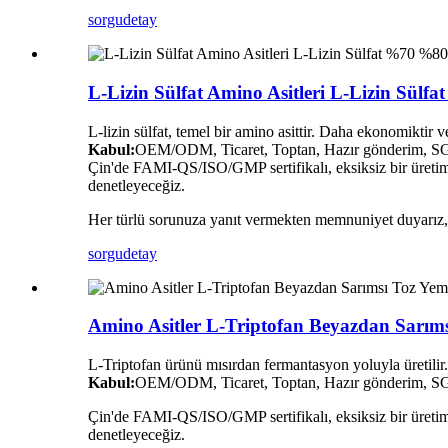
sorgu
detay
L-Lizin Sülfat Amino Asitleri L-Lizin Sülf
L-lizin sülfat, temel bir amino asittir. Daha ekonomiktir ve 
Kabul:
OEM/ODM, Ticaret, Toptan, Hazır gönderim, SGS 
Çin'de FAMI-QS/ISO/GMP sertifikalı, eksiksiz bir üretim 
denetleyeceğiz.
Her türlü sorunuza yanıt vermekten memnuniyet duyarız, lü
sorgu
detay
Amino Asitler L-Triptofan Beyazdan Sarım
L-Triptofan ürünü mısırdan fermantasyon yoluyla üretilir
Kabul:
OEM/ODM, Ticaret, Toptan, Hazır gönderim, SGS 
Çin'de FAMI-QS/ISO/GMP sertifikalı, eksiksiz bir üretim 
denetleyeceğiz.