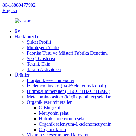
86-18880477902
English
Ev
Hakkımızda
Şirket Profili
Muhteşem Yıldız
Fabrika Turu ve Müşteri Fabrika Denetimi
Sergi Gösterisi
Teknik Ekip
Takım Aktiviteleri
Ürünler
İnorganik eser mineraller
İz element tuzları (İyot/Selenyum/Kobalt)
Hidroksi mineraller (TBCC/TBZC/TBMC)
Metal amino asitler (küçük peptitler) şelatları
Organik eser mineraller
Glisin şelat
Metiyonin şelat
Hidroksi metiyonin şelat
Organik selenyum-L-selenometiyonin
Organik krom
Vitamin ve eser mineral karışımı