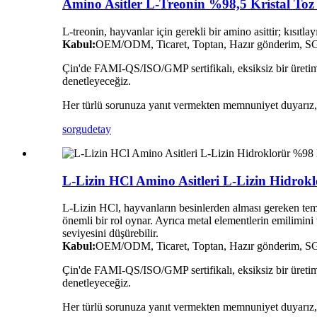
Amino Asitler L-Treonin %98,5 Kristal To
L-treonin, hayvanlar için gerekli bir amino asittir; kısıtla
Kabul:
OEM/ODM, Ticaret, Toptan, Hazır gönderim, SGS 
Çin'de FAMI-QS/ISO/GMP sertifikalı, eksiksiz bir üretim 
denetleyeceğiz.
Her türlü sorunuza yanıt vermekten memnuniyet duyarız, lü
sorgu
detay
L-Lizin HCl Amino Asitleri L-Lizin Hidrok
L-Lizin HCl, hayvanların besinlerden alması gereken temel b
önemli bir rol oynar. Ayrıca metal elementlerin emilimini
seviyesini düşürebilir.
Kabul:
OEM/ODM, Ticaret, Toptan, Hazır gönderim, SGS 
Çin'de FAMI-QS/ISO/GMP sertifikalı, eksiksiz bir üretim 
denetleyeceğiz.
Her türlü sorunuza yanıt vermekten memnuniyet duyarız, lü