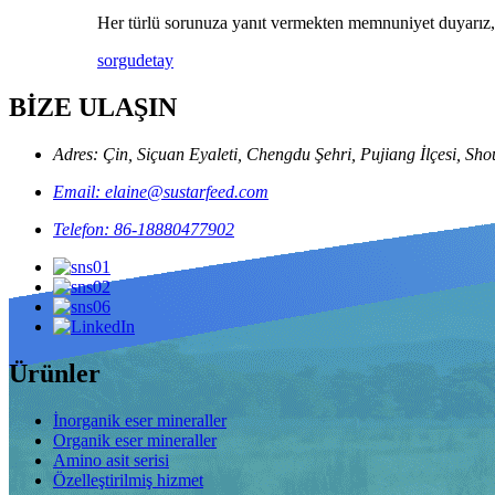
Her türlü sorunuza yanıt vermekten memnuniyet duyarız, lü
sorgu
detay
BİZE ULAŞIN
Adres: Çin, Siçuan Eyaleti, Chengdu Şehri, Pujiang İlçesi, S
Email: elaine@sustarfeed.com
Telefon: 86-18880477902
Ürünler
İnorganik eser mineraller
Organik eser mineraller
Amino asit serisi
Özelleştirilmiş hizmet