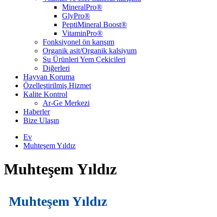
MineralPro®
GlyPro®
PeptiMineral Boost®
VitaminPro®
Fonksiyonel ön karışım
Organik asit/Organik kalsiyum
Su Ürünleri Yem Çekicileri
Diğerleri
Hayvan Koruma
Özelleştirilmiş Hizmet
Kalite Kontrol
Ar-Ge Merkezi
Haberler
Bize Ulaşın
Ev
Muhteşem Yıldız
Muhteşem Yıldız
Muhteşem Yıldız