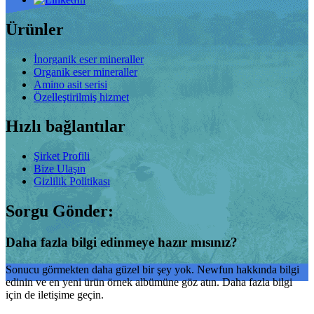
Ürünler
İnorganik eser mineraller
Organik eser mineraller
Amino asit serisi
Özelleştirilmiş hizmet
Hızlı bağlantılar
Şirket Profili
Bize Ulaşın
Gizlilik Politikası
Sorgu Gönder:
Daha fazla bilgi edinmeye hazır mısınız?
Sonucu görmekten daha güzel bir şey yok. Newfun hakkında bilgi
edinin ve en yeni ürün örnek albümüne göz atın. Daha fazla bilgi
için de iletişime geçin.