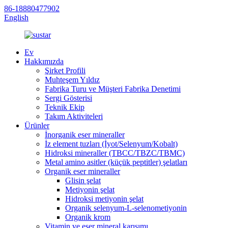
86-18880477902
English
Ev
Hakkımızda
Şirket Profili
Muhteşem Yıldız
Fabrika Turu ve Müşteri Fabrika Denetimi
Sergi Gösterisi
Teknik Ekip
Takım Aktiviteleri
Ürünler
İnorganik eser mineraller
İz element tuzları (İyot/Selenyum/Kobalt)
Hidroksi mineraller (TBCC/TBZC/TBMC)
Metal amino asitler (küçük peptitler) şelatları
Organik eser mineraller
Glisin şelat
Metiyonin şelat
Hidroksi metiyonin şelat
Organik selenyum-L-selenometiyonin
Organik krom
Vitamin ve eser mineral karışımı