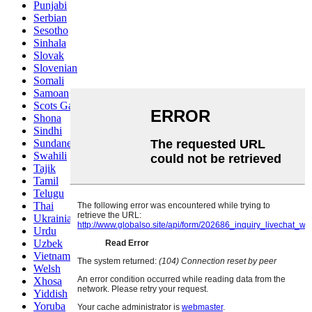
Punjabi
Serbian
Sesotho
Sinhala
Slovak
Slovenian
Somali
Samoan
Scots Gaelic
Shona
Sindhi
Sundanese
Swahili
Tajik
Tamil
Telugu
Thai
Ukrainian
Urdu
Uzbek
Vietnamese
Welsh
Xhosa
Yiddish
Yoruba