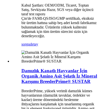
Kabul Şartları: OEM/ODM, Ticaret, Toptan
Satış, Sevkiyata Hazır, SGS veya diğer üçüncü
taraf test raporu
Çin'de FAMI-QS/ISO/GMP sertifikalı, eksiksiz
bir üretim hattına sahip beş adet kendi fabrikamız
bulunmaktadır. Ürünlerin yüksek kalitesini
sağlamak için tüm üretim sürecini sizin için
denetleyeceğiz.
sorgu
detay
Damızlık Kanatlı Hayvanlar İçin
Organik Amino Asit Şelatlı İz Mineral
Karışımı BreederPrime® SUSTAR
BreederPrime, yüksek verimli damızlık kümes
hayvanlarının (damızlık tavuklar, ördekler ve
kazlar) üreme dönemindeki beslenme
ihtiyaçlarını karşılamak için tasarlanmış organik
bir iz element fonksiyonel ürünüdür. Amino asit