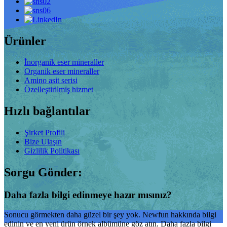
Ürünler
İnorganik eser mineraller
Organik eser mineraller
Amino asit serisi
Özelleştirilmiş hizmet
Hızlı bağlantılar
Şirket Profili
Bize Ulaşın
Gizlilik Politikası
Sorgu Gönder:
Daha fazla bilgi edinmeye hazır mısınız?
Sonucu görmekten daha güzel bir şey yok. Newfun hakkında bilgi
edinin ve en yeni ürün örnek albümüne göz atın. Daha fazla bilgi