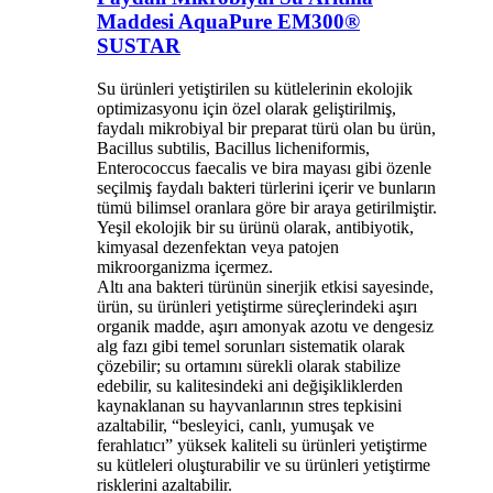
Maddesi AquaPure EM300®
SUSTAR
Su ürünleri yetiştirilen su kütlelerinin ekolojik
optimizasyonu için özel olarak geliştirilmiş,
faydalı mikrobiyal bir preparat türü olan bu ürün,
Bacillus subtilis, Bacillus licheniformis,
Enterococcus faecalis ve bira mayası gibi özenle
seçilmiş faydalı bakteri türlerini içerir ve bunların
tümü bilimsel oranlara göre bir araya getirilmiştir.
Yeşil ekolojik bir su ürünü olarak, antibiyotik,
kimyasal dezenfektan veya patojen
mikroorganizma içermez.
Altı ana bakteri türünün sinerjik etkisi sayesinde,
ürün, su ürünleri yetiştirme süreçlerindeki aşırı
organik madde, aşırı amonyak azotu ve dengesiz
alg fazı gibi temel sorunları sistematik olarak
çözebilir; su ortamını sürekli olarak stabilize
edebilir, su kalitesindeki ani değişikliklerden
kaynaklanan su hayvanlarının stres tepkisini
azaltabilir, “besleyici, canlı, yumuşak ve
ferahlatıcı” yüksek kaliteli su ürünleri yetiştirme
su kütleleri oluşturabilir ve su ürünleri yetiştirme
risklerini azaltabilir.