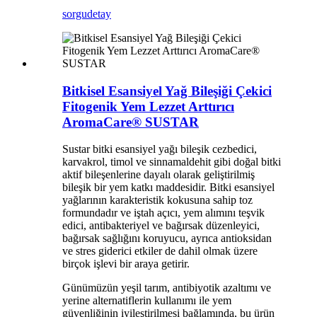
sorgu
detay
Bitkisel Esansiyel Yağ Bileşiği Çekici
Fitogenik Yem Lezzet Arttırıcı
AromaCare® SUSTAR
Sustar bitki esansiyel yağı bileşik cezbedici,
karvakrol, timol ve sinnamaldehit gibi doğal bitki
aktif bileşenlerine dayalı olarak geliştirilmiş
bileşik bir yem katkı maddesidir. Bitki esansiyel
yağlarının karakteristik kokusuna sahip toz
formundadır ve iştah açıcı, yem alımını teşvik
edici, antibakteriyel ve bağırsak düzenleyici,
bağırsak sağlığını koruyucu, ayrıca antioksidan
ve stres giderici etkiler de dahil olmak üzere
birçok işlevi bir araya getirir.
Günümüzün yeşil tarım, antibiyotik azaltımı ve
yerine alternatiflerin kullanımı ile yem
güvenliğinin iyileştirilmesi bağlamında, bu ürün