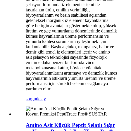
şelasyon formunda iz element sistemi ile
tasarlanan ürün, emilim verimliliği,
biyoyararlanım ve besin stabilitesi açısından
geleneksel inorganik iz element kaynaklarına
göre belirgin avantajlar göstermekte olup, yüksek
üretim ve geç yumurtlama dönemlerinde damızlık
kümes hayvanlarının üreme performansını ve
yumurta kalitesi sorunlarını iyileştirmek için
kullanılabilir. Başlıca çinko, manganez, bakır ve
demir gibi temel iz elementleri içerir ve amino
asit şelasyon teknolojisi sayesinde fizyolojik
emilime daha benzer bir formda vücut
metabolizmasına katılır, böylece vücuttaki
biyoyararlanımlarını artırmaya ve damızlık kümes
hayvanlarının istikrarlı yumurta üretimi ve üreme
performansı için sürekli beslenme sağlamaya
yardımcı olur.
sorgu
detay
Amino Asit Küçük Peptit Şelatlı Sığır