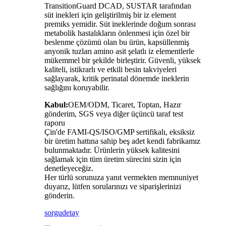
TransitionGuard DCAD, SUSTAR tarafından
süt inekleri için geliştirilmiş bir iz element
premiks yemidir. Süt ineklerinde doğum sonrası
metabolik hastalıkların önlenmesi için özel bir
beslenme çözümü olan bu ürün, kapsüllenmiş
anyonik tuzları amino asit şelatlı iz elementlerle
mükemmel bir şekilde birleştirir. Güvenli, yüksek
kaliteli, istikrarlı ve etkili besin takviyeleri
sağlayarak, kritik perinatal dönemde ineklerin
sağlığını koruyabilir.
Kabul:
OEM/ODM, Ticaret, Toptan, Hazır
gönderim, SGS veya diğer üçüncü taraf test
raporu
Çin'de FAMI-QS/ISO/GMP sertifikalı, eksiksiz
bir üretim hattına sahip beş adet kendi fabrikamız
bulunmaktadır. Ürünlerin yüksek kalitesini
sağlamak için tüm üretim sürecini sizin için
denetleyeceğiz.
Her türlü sorunuza yanıt vermekten memnuniyet
duyarız, lütfen sorularınızı ve siparişlerinizi
gönderin.
sorgu
detay