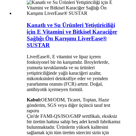
Kanatlı ve Su Ürünleri Yetiştiriciliği
için E Vitamini ve Bitkisel Karaciğer
Sağlığı Ön Karışımı LiverEase®
SUSTAR
LiverEase®, E vitamini ve lipaz içeren
fonksiyonel bir ön karışımdır. Broylerlerde,
yumurta tavuklarında ve su ürünleri
yetiştiriciliğinde yağlı karaciğeri azaltır,
mikotoksinleri detoksifiye eder ve yemden
yararlanma oranını (FCR) artırır. Doğal,
antibiyotik içermeyen formül.
Kabul:
OEM/ODM, Ticaret, Toptan, Hazır
gönderim, SGS veya diğer üçüncü taraf test
raporu
Çin'de FAMI-QS/ISO/GMP sertifikalı, eksiksiz
bir üretim hattına sahip beş adet kendi fabrikamız
bulunmaktadır. Ürünlerin yüksek kalitesini
sağlamak için tüm üretim sürecini sizin için