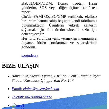
Kabul:
OEM/ODM, Ticaret, Toptan, Hazır
gönderim, SGS veya diğer üçüncü taraf test
raporu
Çin'de FAMI-QS/ISO/GMP sertifikalı, eksiksiz
bir üretim hattına sahip beş adet kendi fabrikamız
bulunmaktadır. Ürünlerin yüksek kalitesini
sağlamak için tüm üretim sürecini sizin için
denetleyeceğiz.
Her türlü sorunuza yanıt vermekten memnuniyet
duyarız, lütfen sorularınızı ve siparişlerinizi
gönderin.
sorgu
detay
BİZE ULAŞIN
Adres: Çin, Siçuan Eyaleti, Chengdu Şehri, Pujiang İlçesi,
Shouan Kasabası, Qingpu Yolu No. 147
Email: elaine@sustarfeed.com
Telefon: 86-18880477902