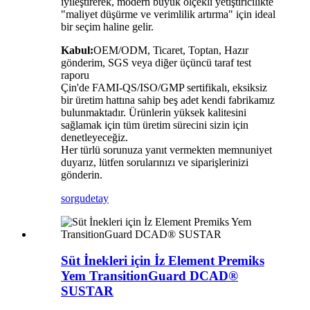
iyileştirerek, modern büyük ölçekli yetiştiricilikte
"maliyet düşürme ve verimlilik artırma" için ideal
bir seçim haline gelir.
Kabul:
OEM/ODM, Ticaret, Toptan, Hazır
gönderim, SGS veya diğer üçüncü taraf test
raporu
Çin'de FAMI-QS/ISO/GMP sertifikalı, eksiksiz
bir üretim hattına sahip beş adet kendi fabrikamız
bulunmaktadır. Ürünlerin yüksek kalitesini
sağlamak için tüm üretim sürecini sizin için
denetleyeceğiz.
Her türlü sorunuza yanıt vermekten memnuniyet
duyarız, lütfen sorularınızı ve siparişlerinizi
gönderin.
sorgu
detay
Süt İnekleri için İz Element Premiks
Yem TransitionGuard DCAD®
SUSTAR