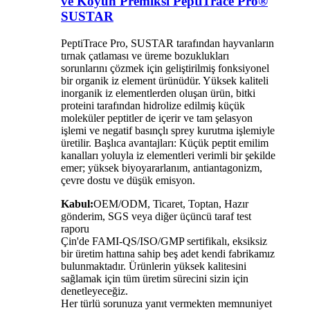
ve Koyun Premiksi PeptiTrace Pro®
SUSTAR
PeptiTrace Pro, SUSTAR tarafından hayvanların
tırnak çatlaması ve üreme bozuklukları
sorunlarını çözmek için geliştirilmiş fonksiyonel
bir organik iz element ürünüdür. Yüksek kaliteli
inorganik iz elementlerden oluşan ürün, bitki
proteini tarafından hidrolize edilmiş küçük
moleküler peptitler de içerir ve tam şelasyon
işlemi ve negatif basınçlı sprey kurutma işlemiyle
üretilir. Başlıca avantajları: Küçük peptit emilim
kanalları yoluyla iz elementleri verimli bir şekilde
emer; yüksek biyoyararlanım, antiantagonizm,
çevre dostu ve düşük emisyon.
Kabul:
OEM/ODM, Ticaret, Toptan, Hazır
gönderim, SGS veya diğer üçüncü taraf test
raporu
Çin'de FAMI-QS/ISO/GMP sertifikalı, eksiksiz
bir üretim hattına sahip beş adet kendi fabrikamız
bulunmaktadır. Ürünlerin yüksek kalitesini
sağlamak için tüm üretim sürecini sizin için
denetleyeceğiz.
Her türlü sorunuza yanıt vermekten memnuniyet