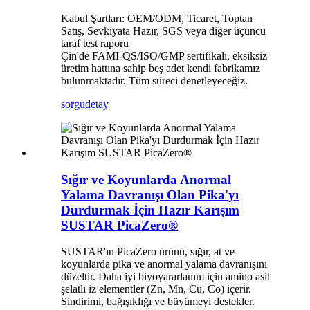
Kabul Şartları: OEM/ODM, Ticaret, Toptan
Satış, Sevkiyata Hazır, SGS veya diğer üçüncü
taraf test raporu
Çin'de FAMI-QS/ISO/GMP sertifikalı, eksiksiz
üretim hattına sahip beş adet kendi fabrikamız
bulunmaktadır. Tüm süreci denetleyeceğiz.
sorgu
detay
Sığır ve Koyunlarda Anormal
Yalama Davranışı Olan Pika'yı
Durdurmak İçin Hazır Karışım
SUSTAR PicaZero®
SUSTAR'ın PicaZero ürünü, sığır, at ve
koyunlarda pika ve anormal yalama davranışını
düzeltir. Daha iyi biyoyararlanım için amino asit
şelatlı iz elementler (Zn, Mn, Cu, Co) içerir.
Sindirimi, bağışıklığı ve büyümeyi destekler.