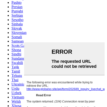
Pashto
Persian
Punjabi
Serbian
Sesotho
Sinhala
Slovak
Slovenian
Somali
Samoan
Scots Gaelic
Shona
Sindhi
Sundanese
Swahili
Tajik
Tamil
Telugu
Thai
Ukrainian
Urdu
Uzbek
Vietnamese
Welsh
Xhosa