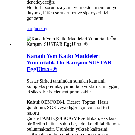
denetleyeceğiz.
Her türlü sorunuza yanıt vermekten memnuniyet
duyarız, lütfen sorularınızı ve siparişlerinizi
gönderin.
sorgu
detay
Kanatlı Yem Katkı Maddeleri
Yumurtalık Ön Karışımı SUSTAR
EggUltra+®
Sustar Şirketi tarafından sunulan katmanlı
kompleks premiks, yumurta tavukları için uygun,
eksiksiz bir iz element premiksidir.
Kabul:
OEM/ODM, Ticaret, Toptan, Hazır
gönderim, SGS veya diğer üçüncü taraf test
raporu
Çin'de FAMI-QS/ISO/GMP sertifikalı, eksiksiz
bir üretim hattına sahip beş adet kendi fabrikamız
bulunmaktadır. Ürünlerin yüksek kalitesini
sağlamak için tüm üretim sürecini sizin için