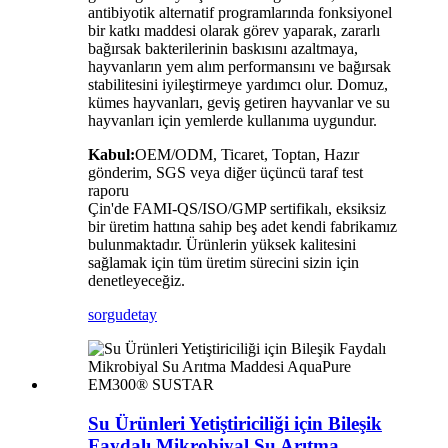
antibiyotik alternatif programlarında fonksiyonel
bir katkı maddesi olarak görev yaparak, zararlı
bağırsak bakterilerinin baskısını azaltmaya,
hayvanların yem alım performansını ve bağırsak
stabilitesini iyileştirmeye yardımcı olur. Domuz,
kümes hayvanları, geviş getiren hayvanlar ve su
hayvanları için yemlerde kullanıma uygundur.
Kabul:
OEM/ODM, Ticaret, Toptan, Hazır
gönderim, SGS veya diğer üçüncü taraf test
raporu
Çin'de FAMI-QS/ISO/GMP sertifikalı, eksiksiz
bir üretim hattına sahip beş adet kendi fabrikamız
bulunmaktadır. Ürünlerin yüksek kalitesini
sağlamak için tüm üretim sürecini sizin için
denetleyeceğiz.
sorgu
detay
Su Ürünleri Yetiştiriciliği için Bileşik
Faydalı Mikrobiyal Su Arıtma