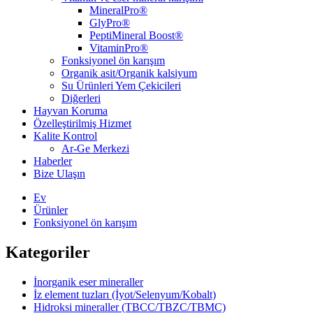
MineralPro®
GlyPro®
PeptiMineral Boost®
VitaminPro®
Fonksiyonel ön karışım
Organik asit/Organik kalsiyum
Su Ürünleri Yem Çekicileri
Diğerleri
Hayvan Koruma
Özelleştirilmiş Hizmet
Kalite Kontrol
Ar-Ge Merkezi
Haberler
Bize Ulaşın
Ev
Ürünler
Fonksiyonel ön karışım
Kategoriler
İnorganik eser mineraller
İz element tuzları (İyot/Selenyum/Kobalt)
Hidroksi mineraller (TBCC/TBZC/TBMC)