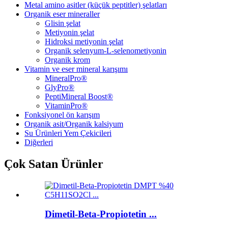
Metal amino asitler (küçük peptitler) şelatları
Organik eser mineraller
Glisin şelat
Metiyonin şelat
Hidroksi metiyonin şelat
Organik selenyum-L-selenometiyonin
Organik krom
Vitamin ve eser mineral karışımı
MineralPro®
GlyPro®
PeptiMineral Boost®
VitaminPro®
Fonksiyonel ön karışım
Organik asit/Organik kalsiyum
Su Ürünleri Yem Çekicileri
Diğerleri
Çok Satan Ürünler
Dimetil-Beta-Propiotetin ...