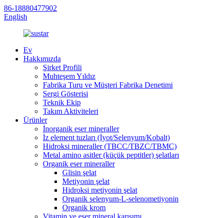
86-18880477902
English
Ev
Hakkımızda
Şirket Profili
Muhteşem Yıldız
Fabrika Turu ve Müşteri Fabrika Denetimi
Sergi Gösterisi
Teknik Ekip
Takım Aktiviteleri
Ürünler
İnorganik eser mineraller
İz element tuzları (İyot/Selenyum/Kobalt)
Hidroksi mineraller (TBCC/TBZC/TBMC)
Metal amino asitler (küçük peptitler) şelatları
Organik eser mineraller
Glisin şelat
Metiyonin şelat
Hidroksi metiyonin şelat
Organik selenyum-L-selenometiyonin
Organik krom
Vitamin ve eser mineral karışımı