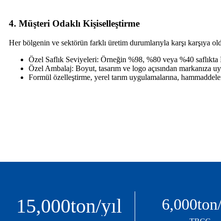
4. Müşteri Odaklı Kişiselleştirme
Her bölgenin ve sektörün farklı üretim durumlarıyla karşı karşıya ol
Özel Saflık Seviyeleri: Örneğin %98, %80 veya %40 saflıkta
Özel Ambalaj: Boyut, tasarım ve logo açısından markanıza uygu
Formül özelleştirme, yerel tarım uygulamalarına, hammaddele
15,000
ton/yıl
6,000
ton/