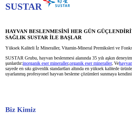
SUSTAR
HAYVAN BESLENMESİNİ HER GÜN GÜÇLENDİR
SAĞLIK SUSTAR İLE BAŞLAR
Yüksek Kaliteli İz Mineraller, Vitamin-Mineral Premiksleri ve Fon
SUSTAR Grubu, hayvan beslenmesi alanında 35 yılı aşkın deneyime sah
şunlardır:
inorganik eser mineraller
,
organik eser mineraller
, Ve
hayvan
sayede en sıkı güvenlik standartları altında en yüksek kalitede ürün
uyarlanmış profesyonel hayvan besleme çözümleri sunmaya kendini 
Biz Kimiz