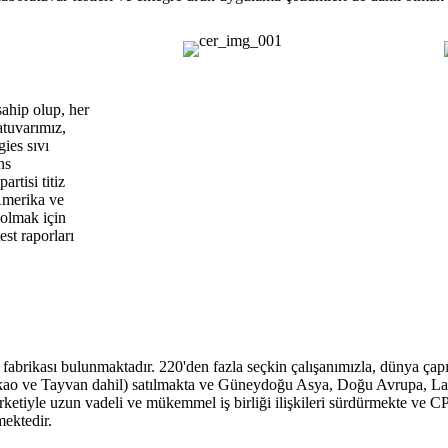
hip olup, her
atuvarımız,
ies sıvı
ns
artisi titiz
Amerika ve
olmak için
st raporları
brikası bulunmaktadır. 220'den fazla seçkin çalışanımızla, dünya çapın
kao ve Tayvan dahil) satılmakta ve Güneydoğu Asya, Doğu Avrupa, Lat
irketiyle uzun vadeli ve mükemmel iş birliği ilişkileri sürdürmekte
ektedir.