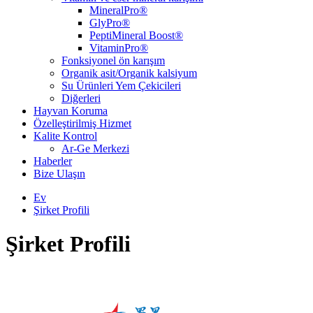
MineralPro®
GlyPro®
PeptiMineral Boost®
VitaminPro®
Fonksiyonel ön karışım
Organik asit/Organik kalsiyum
Su Ürünleri Yem Çekicileri
Diğerleri
Hayvan Koruma
Özelleştirilmiş Hizmet
Kalite Kontrol
Ar-Ge Merkezi
Haberler
Bize Ulaşın
Ev
Şirket Profili
Şirket Profili