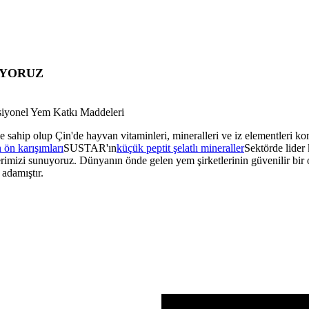
İYORUZ
ksiyonel Yem Katkı Maddeleri
ip olup Çin'de hayvan vitaminleri, mineralleri ve iz elementleri konus
 ön karışımları
SUSTAR'ın
küçük peptit şelatlı mineraller
Sektörde lider
lerimizi sunuyoruz. Dünyanın önde gelen yem şirketlerinin güvenilir bir
adamıştır.