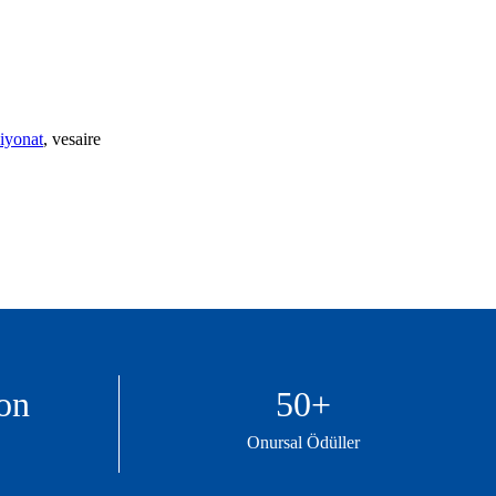
iyonat
, vesaire
ton
50
+
Onursal Ödüller