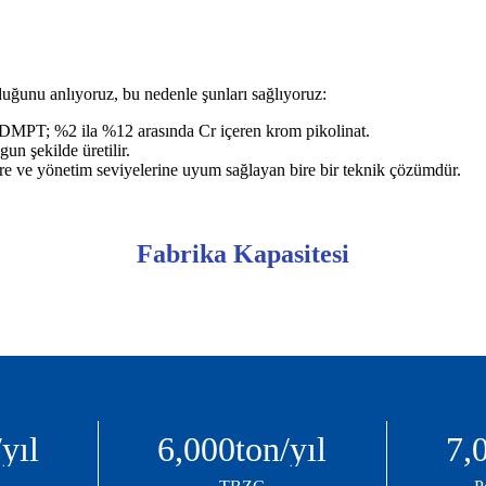
duğunu anlıyoruz, bu nedenle şunları sağlıyoruz:
 DMPT; %2 ila %12 arasında Cr içeren krom pikolinat.
n şekilde üretilir.
re ve yönetim seviyelerine uyum sağlayan bire bir teknik çözümdür.
Fabrika Kapasitesi
yıl
6,000
ton/yıl
7,