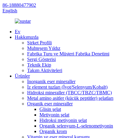
86-18880477902
English
Ev
Hakkımızda
Şirket Profili
Muhteşem Yıldız
Fabrika Turu ve Müşteri Fabrika Denetimi
Sergi Gösterisi
Teknik Ekip
Takım Aktiviteleri
Ürünler
İnorganik eser mineraller
İz element tuzları (İyot/Selenyum/Kobalt)
Hidroksi mineraller (TBCC/TBZC/TBMC)
Metal amino asitler (küçük peptitler) şelatları
Organik eser mineraller
Glisin şelat
Metiyonin şelat
Hidroksi metiyonin şelat
Organik selenyum-L-selenometiyonin
Organik krom
Vitamin ve eser mineral karışımı