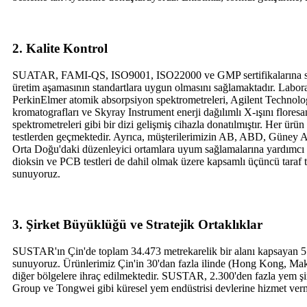
2. Kalite Kontrol
SUATAR, FAMI-QS, ISO9001, ISO22000 ve GMP sertifikalarına sa
üretim aşamasının standartlara uygun olmasını sağlamaktadır. Labor
PerkinElmer atomik absorpsiyon spektrometreleri, Agilent Technolog
kromatografları ve Skyray Instrument enerji dağılımlı X-ışını floresa
spektrometreleri gibi bir dizi gelişmiş cihazla donatılmıştır. Her ürün p
testlerden geçmektedir. Ayrıca, müşterilerimizin AB, ABD, Güney 
Orta Doğu'daki düzenleyici ortamlara uyum sağlamalarına yardımcı 
dioksin ve PCB testleri de dahil olmak üzere kapsamlı üçüncü taraf te
sunuyoruz.
3. Şirket Büyüklüğü ve Stratejik Ortaklıklar
SUSTAR'ın Çin'de toplam 34.473 metrekarelik bir alanı kapsayan 5 fa
sunuyoruz. Ürünlerimiz Çin'in 30'dan fazla ilinde (Hong Kong, Ma
diğer bölgelere ihraç edilmektedir. SUSTAR, 2.300'den fazla yem ş
Group ve Tongwei gibi küresel yem endüstrisi devlerine hizmet verm