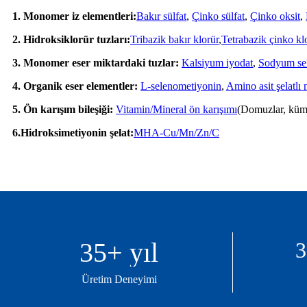
1. Monomer iz elementleri:
Bakır sülfat
,
Çinko sülfat
,
Çinko oksit
,
2. Hidroksiklorür tuzları:
Tribazik bakır klorür
,
Tetrabazik çinko kl
3. Monomer eser miktardaki tuzlar:
Kalsiyum iyodat
,
Sodyum sel
4. Organik eser elementler:
L-selenometiyonin
,
Amino asit şelatlı 
5. Ön karışım bileşiği:
Vitamin/Mineral ön karışımı
(Domuzlar, küme
6.
Hidroksimetiyonin şelat:
MHA-Cu/Mn/Zn/C
35
+ yıl
3
Üretim Deneyimi