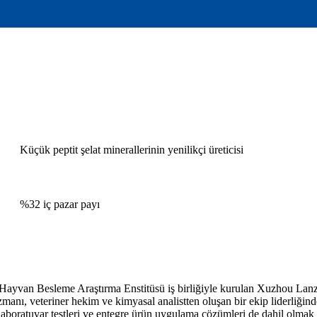
Küçük peptit şelat minerallerinin yenilikçi üreticisi
%32 iç pazar payı
yvan Besleme Araştırma Enstitüsü iş birliğiyle kurulan Xuzhou Lanzhi
ı, veteriner hekim ve kimyasal analistten oluşan bir ekip liderliğinde,
laboratuvar testleri ve entegre ürün uygulama çözümleri de dahil olmak