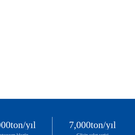
000
ton/yıl
7,000
ton/yıl