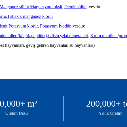
Manganez sülfat
,
Magnezyum oksit
,
Demir sülfat
, vesaire
orür
,
Tribazik manganez klorür
enit
,
Potasyum klorür
,
Potasyum İyodür
, vesaire
mineraller (küçük peptitler)
,
Glisin şelat mineralleri
,
Krom pikolinat
/
prop
s hayvanları, geviş getiren hayvanlar, su hayvanları)
0,000
+ m²
200,000
+ 
Üretim Üssü
Yıllık Üretim