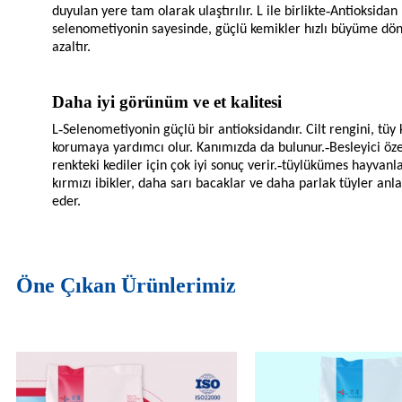
-
duyulan yere tam olarak ulaştırılır. L ile birlikte
Antioksidan
selenometiyonin sayesinde, güçlü kemikler hızlı büyüme dö
azaltır.
Daha iyi görünüm ve et kalitesi
-
L
Selenometiyonin güçlü bir antioksidandır. Cilt rengini, tüy k
-
korumaya yardımcı olur. Kanımızda da bulunur.
Besleyici öze
-
renkteki kediler için çok iyi sonuç verir.
tüylü
kümes hayvanla
kırmızı ibikler, daha sarı bacaklar ve daha parlak tüyler anlam
eder.
Öne Çıkan Ürünlerimiz