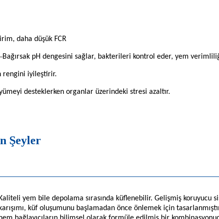
ndirim, daha düşük FCR
–
Bağırsak pH dengesini sağlar, bakterileri kontrol eder, yem verimliliği
rengini iyileştirir.
üyümeyi desteklerken organlar üzerindeki stresi azaltır.
n Şeyler
Kaliteli yem bile depolama sırasında küflenebilir. Gelişmiş koruyucu si
karışımı, küf oluşumunu başlamadan önce önlemek için tasarlanmıştır.
nem bağlayıcıların bilimsel olarak formüle edilmiş bir kombinasyonudu