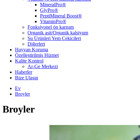
MineralPro®
GlyPro®
PeptiMineral Boost®
VitaminPro®
Fonksiyonel ön karışım
Organik asit/Organik kalsiyum
Su Ürünleri Yem Çekicileri
Diğerleri
Hayvan Koruma
Özelleştirilmiş Hizmet
Kalite Kontrol
Ar-Ge Merkezi
Haberler
Bize Ulaşın
Ev
Broyler
Broyler