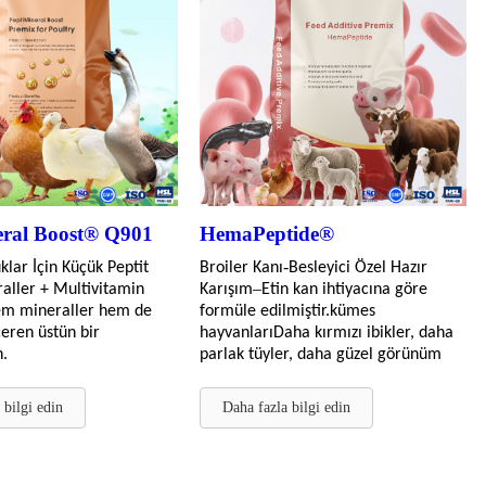
eral Boost® Q901
HemaPeptide®
-
klar İçin Küçük Peptit
Broiler Kanı
Besleyici Özel Hazır
–
raller + Multivitamin
Karışım
Etin kan ihtiyacına göre
m mineraller hem de
formüle edilmiştir.
kümes
çeren üstün bir
hayvanları
Daha kırmızı ibikler, daha
.
parlak tüyler, daha güzel görünüm
 bilgi edin
Daha fazla bilgi edin