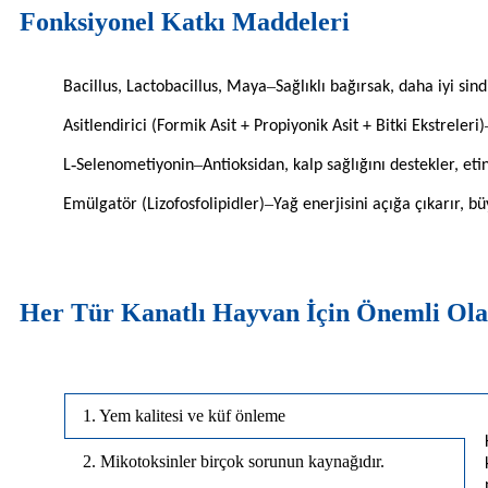
Fonksiyonel Katkı Maddeleri
–
Bacillus, Lactobacillus, Maya
Sağlıklı bağırsak, daha iyi si
Asitlendirici (Formik Asit + Propiyonik Asit + Bitki Ekstreleri)
-
–
L
Selenometiyonin
Antioksidan, kalp sağlığını destekler, etin 
–
Emülgatör (Lizofosfolipidler)
Yağ enerjisini açığa çıkarır, b
Her Tür Kanatlı Hayvan İçin Önemli Ola
1. Yem kalitesi ve küf önleme
2. Mikotoksinler birçok sorunun kaynağıdır.