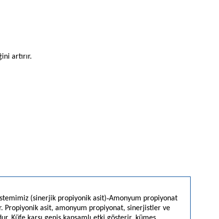
ni artırır.
-
stemimiz (sinerjik propiyonik asit)
Amonyum propiyonat
 Propiyonik asit, amonyum propiyonat, sinerjistler ve
r. Küfe karşı geniş kapsamlı etki gösterir, kümes