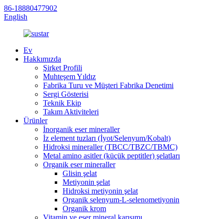
86-18880477902
English
Ev
Hakkımızda
Şirket Profili
Muhteşem Yıldız
Fabrika Turu ve Müşteri Fabrika Denetimi
Sergi Gösterisi
Teknik Ekip
Takım Aktiviteleri
Ürünler
İnorganik eser mineraller
İz element tuzları (İyot/Selenyum/Kobalt)
Hidroksi mineraller (TBCC/TBZC/TBMC)
Metal amino asitler (küçük peptitler) şelatları
Organik eser mineraller
Glisin şelat
Metiyonin şelat
Hidroksi metiyonin şelat
Organik selenyum-L-selenometiyonin
Organik krom
Vitamin ve eser mineral karışımı