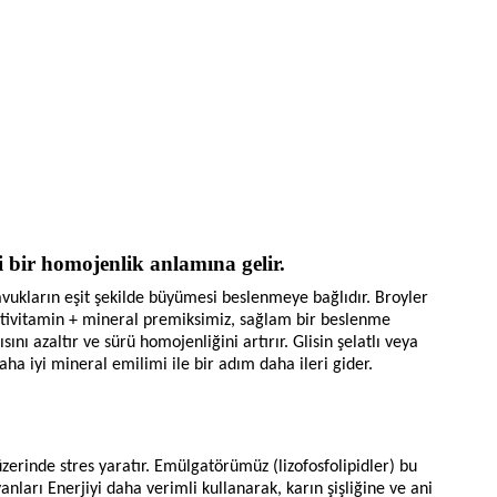
i bir homojenlik anlamına gelir.
avukların eşit şekilde büyümesi beslenmeye bağlıdır. Broyler
tivitamin + mineral premiksimiz, sağlam bir beslenme
sını azaltır ve sürü homojenliğini artırır. Glisin şelatlı veya
daha iyi mineral emilimi ile bir adım daha ileri gider.
zerinde stres yaratır. Emülgatörümüz (lizofosfolipidler) bu
anları
Enerjiyi daha verimli kullanarak, karın şişliğine ve ani