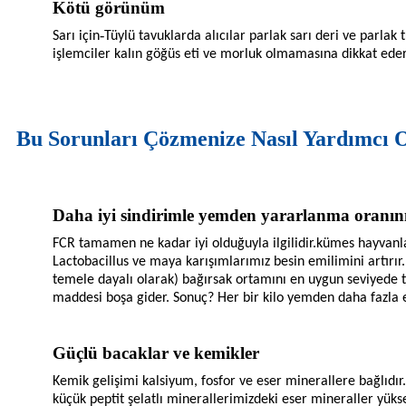
Kötü görünüm
-
Sarı için
Tüylü tavuklarda alıcılar parlak sarı deri ve parlak tü
işlemciler kalın göğüs eti ve morluk olmamasına dikkat eder
Bu Sorunları Çözmenize Nasıl Yardımcı 
Daha iyi sindirimle yemden yararlanma oranın
FCR tamamen ne kadar iyi olduğuyla ilgilidir.
kümes hayvanl
Lactobacillus ve maya karışımlarımız besin emilimini artırır. 
temele dayalı olarak) bağırsak ortamını en uygun seviyede t
maddesi boşa gider. Sonuç? Her bir kilo yemden daha fazla et
Güçlü bacaklar ve kemikler
Kemik gelişimi kalsiyum, fosfor ve eser minerallere bağlıdır.
küçük peptit şelatlı minerallerimizdeki eser mineraller yüks