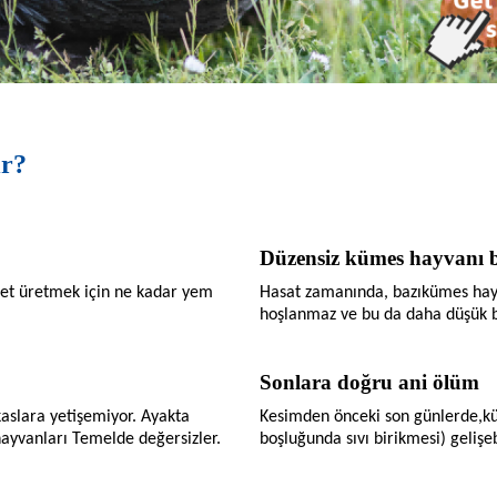
ir?
Düzensiz kümes hayvanı
o et üretmek için ne kadar yem
Hasat zamanında, bazı
kümes hay
hoşlanmaz ve bu da daha düşük bi
Sonlara doğru ani ölüm
 kaslara yetişemiyor. Ayakta
Kesimden önceki son günlerde,
k
ayvanları
Temelde değersizler.
boşluğunda sıvı birikmesi) gelişe