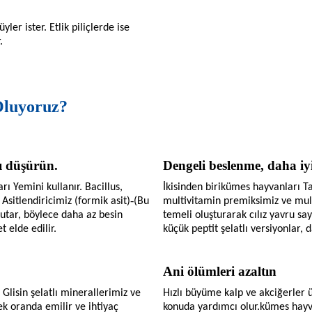
yler ister. Etlik piliçlerde ise
.
Oluyoruz?
ı düşürün.
Dengeli beslenme, daha iy
arı
Yemini kullanır. Bacillus,
İkisinden biri
kümes hayvanları
T
-
Asitlendiricimiz (formik asit)
(Bu
multivitamin premiksimiz ve mul
utar, böylece daha az besin
temeli oluşturarak cılız yavru sayı
 elde edilir.
küçük peptit şelatlı versiyonlar, 
Ani ölümleri azaltın
 Glisin şelatlı minerallerimiz ve
Hızlı büyüme kalp ve akciğerler ü
ek oranda emilir ve ihtiyaç
konuda yardımcı olur.
kümes hayv