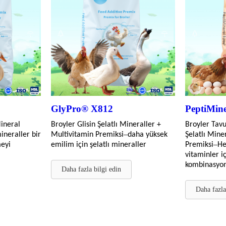
GlyPro® X812
PeptiMin
ineral
Broyler Glisin Şelatlı Mineraller +
Broyler Tavu
–
ineraller bir
Multivitamin Premiksi
daha yüksek
Şelatlı Mine
–
eyi
emilim için şelatlı mineraller
Premiksi
He
vitaminler i
kombinasyon
Daha fazla bilgi edin
Daha fazla