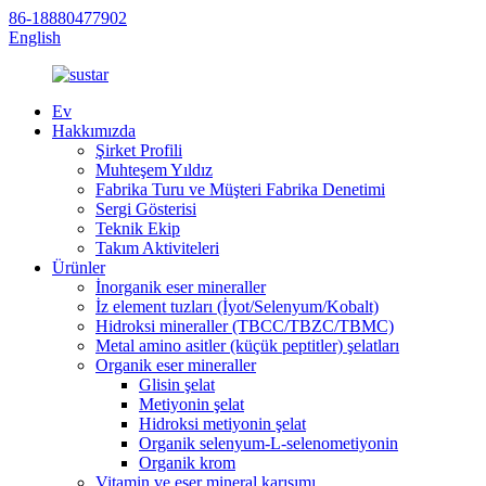
86-18880477902
English
Ev
Hakkımızda
Şirket Profili
Muhteşem Yıldız
Fabrika Turu ve Müşteri Fabrika Denetimi
Sergi Gösterisi
Teknik Ekip
Takım Aktiviteleri
Ürünler
İnorganik eser mineraller
İz element tuzları (İyot/Selenyum/Kobalt)
Hidroksi mineraller (TBCC/TBZC/TBMC)
Metal amino asitler (küçük peptitler) şelatları
Organik eser mineraller
Glisin şelat
Metiyonin şelat
Hidroksi metiyonin şelat
Organik selenyum-L-selenometiyonin
Organik krom
Vitamin ve eser mineral karışımı