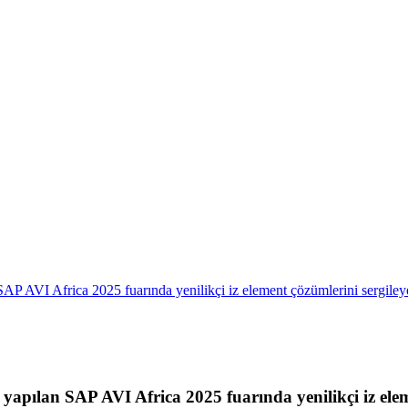
AP AVI Africa 2025 fuarında yenilikçi iz element çözümlerini sergiley
apılan SAP AVI Africa 2025 fuarında yenilikçi iz elem