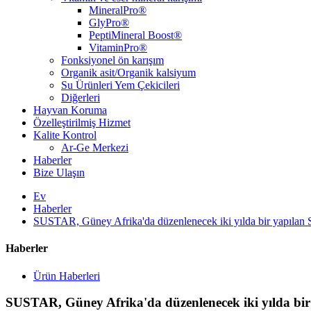
MineralPro®
GlyPro®
PeptiMineral Boost®
VitaminPro®
Fonksiyonel ön karışım
Organik asit/Organik kalsiyum
Su Ürünleri Yem Çekicileri
Diğerleri
Hayvan Koruma
Özelleştirilmiş Hizmet
Kalite Kontrol
Ar-Ge Merkezi
Haberler
Bize Ulaşın
Ev
Haberler
SUSTAR, Güney Afrika'da düzenlenecek iki yılda bir yapılan S
Haberler
Ürün Haberleri
SUSTAR, Güney Afrika'da düzenlenecek iki yılda bir y