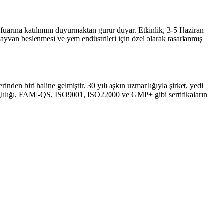
fuarına katılımını duyurmaktan gurur duyar. Etkinlik, 3-5 Haziran
hayvan beslenmesi ve yem endüstrileri için özel olarak tasarlanmış
den biri haline gelmiştir. 30 yılı aşkın uzmanlığıyla şirket, yedi
 bağlılığı, FAMI-QS, ISO9001, ISO22000 ve GMP+ gibi sertifikaların