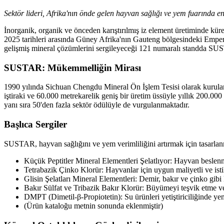
Sektör lideri, Afrika'nın önde gelen hayvan sağlığı ve yem fuarında e
İnorganik, organik ve önceden karıştırılmış iz element üretiminde kü
2025 tarihleri ​​arasında Güney Afrika'nın Gauteng bölgesindeki Emper
gelişmiş mineral çözümlerini sergileyeceği 121 numaralı standda SUST
SUSTAR: Mükemmelliğin Mirası
1990 yılında Sichuan Chengdu Mineral Ön İşlem Tesisi olarak kurulan S
iştiraki ve 60.000 metrekarelik geniş bir üretim üssüyle yıllık 200.
yanı sıra 50'den fazla sektör ödülüyle de vurgulanmaktadır.
Başlıca Sergiler
SUSTAR, hayvan sağlığını ve yem verimliliğini artırmak için tasarlanm
Küçük Peptitler Mineral Elementleri Şelatlıyor: Hayvan beslen
Tetrabazik Çinko Klorür: Hayvanlar için uygun maliyetli ve istik
Glisin Şelatları Mineral Elementleri: Demir, bakır ve çinko gibi k
Bakır Sülfat ve Tribazik Bakır Klorür: Büyümeyi teşvik etme ve 
DMPT (Dimetil-β-Propiotetin): Su ürünleri yetiştiriciliğinde ye
(Ürün kataloğu metnin sonunda eklenmiştir)