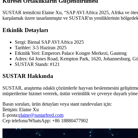
Küresel Ortaklıkların Güçlendirilmesi
SUSTAR temsilcisi Elaine Xu, “SAP AVI Africa 2025, Afrika ve ötesind
karşılamak üzere tasarlanmıştır ve SUSTAR'ın yeniliklerinin bölgedeki y
Etkinlik Detayları
Sergi: Bienal SAP AVI Africa 2025
Tarihler: 3-5 Haziran 2025
Etkinlik Yeri: Emperors Palace Kongre Merkezi, Gauteng
Adres: 64 Jones Road, Kempton Park, 1620, Johannesburg, G
SUSTAR Standı: #121
SUSTAR Hakkında
SUSTAR, araştırma odaklı çözümlerle hayvan beslenmesini geliştirmeye
müşterilerine hizmet vererek, üstün verimlilik ve çevreye duyarlı yöne
Basın soruları, ürün detayları veya stant randevuları için:
İletişim: Elaine Xu
E-posta:
elaine@sustarfeed.com
Cep telefonu/WhatsApp: +86 18880477902