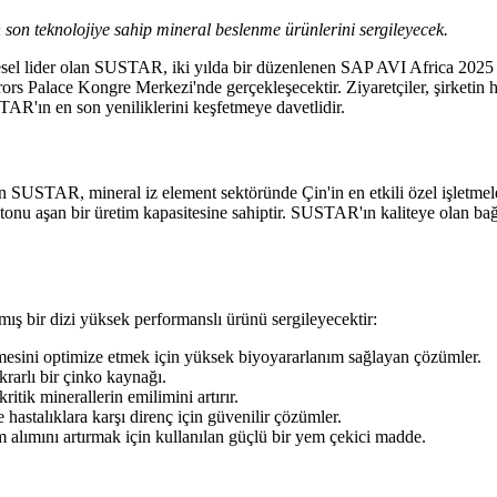
n son teknolojiye sahip mineral beslenme ürünlerini sergileyecek.
resel lider olan SUSTAR, iki yılda bir düzenlenen SAP AVI Africa 2025 
ors Palace Kongre Merkezi'nde gerçekleşecektir. Ziyaretçiler, şirketin 
AR'ın en son yeniliklerini keşfetmeye davetlidir.
USTAR, mineral iz element sektöründe Çin'in en etkili özel işletmelerin
000 tonu aşan bir üretim kapasitesine sahiptir. SUSTAR'ın kaliteye olan
ış bir dizi yüksek performanslı ürünü sergileyecektir:
mesini optimize etmek için yüksek biyoyararlanım sağlayan çözümler.
rarlı bir çinko kaynağı.
ritik minerallerin emilimini artırır.
hastalıklara karşı direnç için güvenilir çözümler.
m alımını artırmak için kullanılan güçlü bir yem çekici madde.